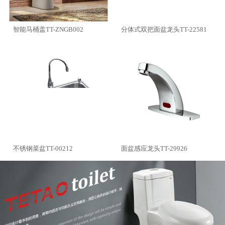
智能马桶盖TT-ZNGB002
分体式双把面盆龙头TT-22581
不锈钢菜盆TT-00212
面盆感应龙头TT-29926