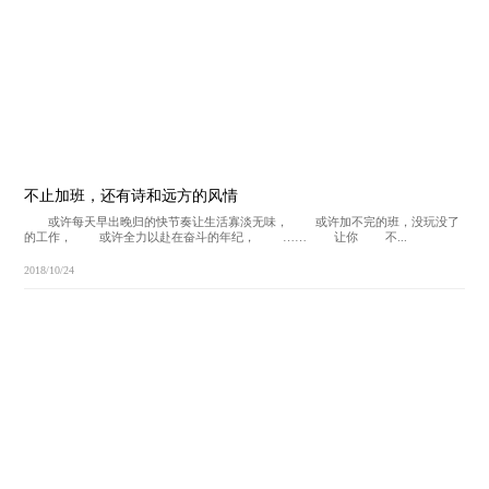
【脊梁人物】卫浴发明家、中国...
2018年10月17日，“中国卫浴盛典－－致敬中国卫浴30年脊梁人物”颁奖典礼在
广东·佛山中国陶瓷总部基地隆重举行。700多位卫浴大咖亲临现场，十三产区聚
首...
2018/10/24
不止加班，还有诗和远方的风情
或许每天早出晚归的快节奏让生活寡淡无味， 或许加不完的班，没玩没了
的工作， 或许全力以赴在奋斗的年纪， …… 让你 不...
2018/10/24