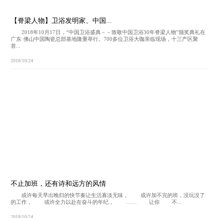
【脊梁人物】卫浴发明家、中国...
2018年10月17日，“中国卫浴盛典－－致敬中国卫浴30年脊梁人物”颁奖典礼在
广东·佛山中国陶瓷总部基地隆重举行。700多位卫浴大咖亲临现场，十三产区聚
首...
2018/10/24
不止加班，还有诗和远方的风情
或许每天早出晚归的快节奏让生活寡淡无味， 或许加不完的班，没玩没了
的工作， 或许全力以赴在奋斗的年纪， …… 让你 不...
2018/10/24