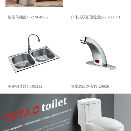
智能马桶盖TT-ZNGB002
分体式双把面盆龙头TT-22581
不锈钢菜盆TT-00212
面盆感应龙头TT-29926